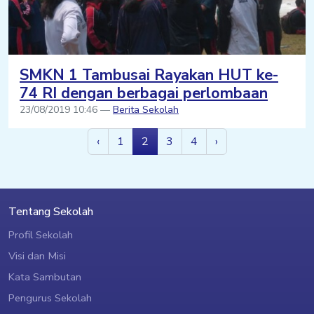
SMKN 1 Tambusai Rayakan HUT ke-
74 RI dengan berbagai perlombaan
23/08/2019 10:46 —
Berita Sekolah
‹
1
2
3
4
›
Tentang Sekolah
Profil Sekolah
Visi dan Misi
Kata Sambutan
Pengurus Sekolah