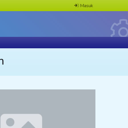
Masuk
n