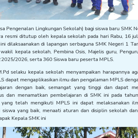
a Pengenalan Lingkungan Sekolah) bagi siswa baru SMK N
 resmi ditutup oleh kepala sekolah pada hari Rabu, 16 ju
ini dilaksaanakan di lapangan serbaguna SMK Negeri 1 Ta
a wakil kepala sekolah, Pembina Osis, Majelis guru, Pengur
.2025/2026, serta 360 Siswa baru peserta MPLS.
.Pd selaku kepala sekolah menyampaikan harapannya ag
PLS dapat mengaplikasikan ilmu dan pengalaman MPLS denga
ajaran dengan baik, semangat yang tinggi dan dapat me
lulus dan menamatkan pembelajaran di SMK ini pada tahu
u yang telah mengikuti MPLS ini dapat melaksanakan il
 siswa yang baik, menaati aturan dan disiplin sekolah da
bapak Kepala SMK ini