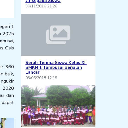
71 kepada Siswa
30/11/2016 21:26
egeri 1
li 2025
mbusai,
us Osis
Serah Terima Siswa Kelas XII
ar 360
SMKN 1 Tambusai Berjalan
Lancar
n baik,
03/05/2018 12:19
ngukir
n 2028
mu dan
n dapat