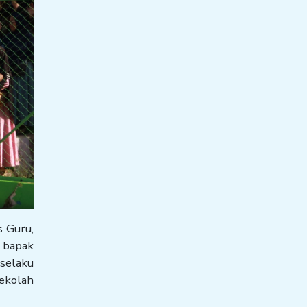
s Guru,
 bapak
 selaku
ekolah