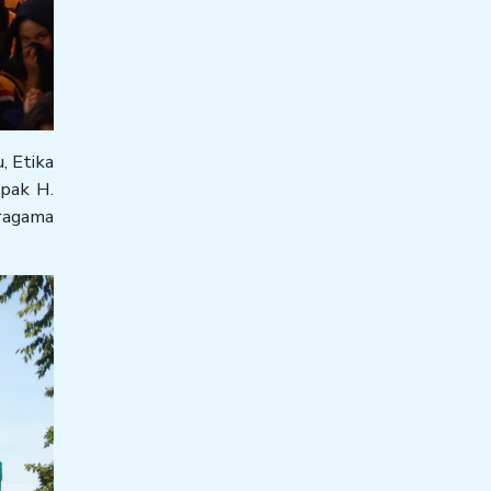
, Etika
apak H.
ragama