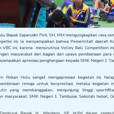
ulu Bapak Saparudin Poti, SH, MM mengungkapkan rasa se
mpetisi ini. Ia menyampaikan bahwa Pemerintah daerah K
VBC ini, karena menurutnya Volley Ball Competition ini
gan masyarakat dan bagian dari upaya pembianaan para r
nyampaikan apresiasi penghargaan kepada SMK Negeri 1 Ta
n Rokan Hulu sangat mengapresiasi kegiatan ini, hara
embinaan remaja untuk berprestasi, melalui kegiatan in
putri yang membanggakan, menjunjung tinggi sportifit
gan masyarakat, SMK Negeri 1 Tambusai, Sekolah hebat, G
Tambusai Bapak H. Wardana, SP, M.Pd dalam sambu