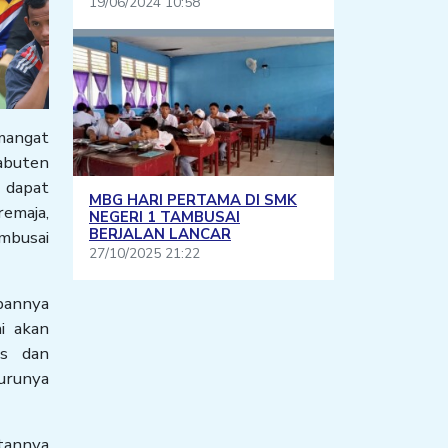
19/06/2024 10:58
mangat
abuten
 dapat
MBG HARI PERTAMA DI SMK
emaja,
NEGERI 1 TAMBUSAI
BERJALAN LANCAR
mbusai
27/10/2025 21:22
pannya
i akan
as dan
urunya
tannya