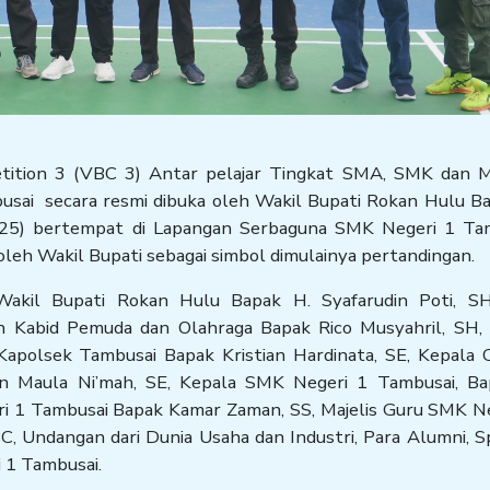
tition 3 (VBC 3) Antar pelajar Tingkat SMA, SMK dan 
ai secara resmi dibuka oleh Wakil Bupati Rokan Hulu Ba
2025) bertempat di Lapangan Serbaguna SMK Negeri 1 Tam
leh Wakil Bupati sebagai simbol dimulainya pertandingan.
Wakil Bupati Rokan Hulu Bapak H. Syafarudin Poti, S
eh Kabid Pemuda dan Olahraga Bapak Rico Musyahril, SH,
apolsek Tambusai Bapak Kristian Hardinata, SE, Kepala 
fin Maula Ni’mah, SE, Kepala SMK Negeri 1 Tambusai, Ba
i 1 Tambusai Bapak Kamar Zaman, SS, Majelis Guru SMK Ne
BC, Undangan dari Dunia Usaha dan Industri, Para Alumni, 
 1 Tambusai.