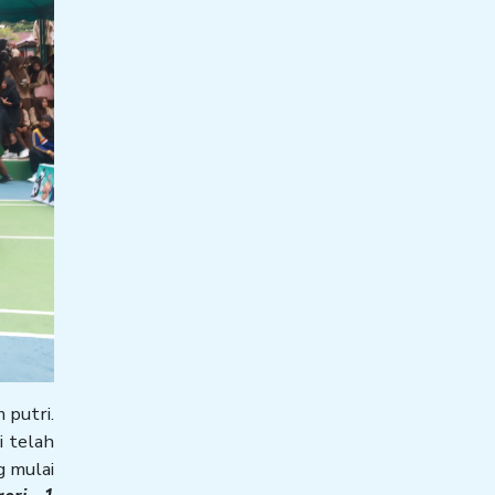
 putri.
i telah
g mulai