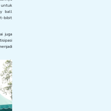
 untuk
y ball
t-bibit
i juga
isipasi
enjadi