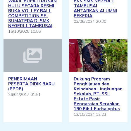
WAKIL BUPATI ROKAN
BKK SMK NEGERI 1
HULU SECARA RESMI
TAMBUSAI
BUKA VOLLEY BALL
ANTARKAN ALUMNI
COMPETITION SE-
BEKERJA
SUMATERA DI SMK
03/06/2024 20:30
NEGERI 1 TAMBUSAI
16/10/2025 10:56
PENERIMAAN
Dukung Program
PESERTA DIDIK BARU
Penghijauan dan
(PPDB)
Keindahan Lingkungan
Sekolah, PT. SSL
26/04/2017 01:51
Estate Pasir
Pengaraian Serahkan
190 Bibit Euchalyptus
12/10/2024 12:23